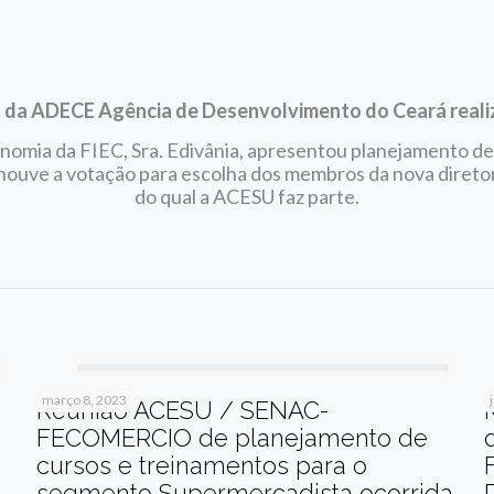
da ADECE Agência de Desenvolvimento do Ceará realiz
omia da FIEC, Sra. Edivânia, apresentou planejamento de
 houve a votação para escolha dos membros da nova diret
do qual a ACESU faz parte.
março 8, 2023
Reunião ACESU / SENAC-
FECOMERCIO de planejamento de
cursos e treinamentos para o
segmento Supermercadista ocorrida