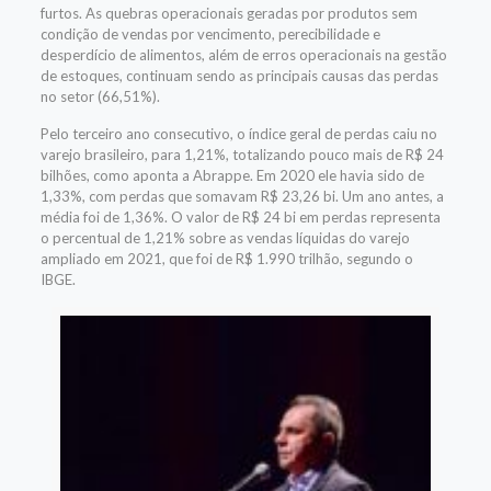
furtos. As quebras operacionais geradas por produtos sem
condição de vendas por vencimento, perecibilidade e
desperdício de alimentos, além de erros operacionais na gestão
de estoques, continuam sendo as principais causas das perdas
no setor (66,51%).
Pelo terceiro ano consecutivo, o índice geral de perdas caiu no
varejo brasileiro, para 1,21%, totalizando pouco mais de R$ 24
bilhões, como aponta a Abrappe. Em 2020 ele havia sido de
1,33%, com perdas que somavam R$ 23,26 bi. Um ano antes, a
média foi de 1,36%. O valor de R$ 24 bi em perdas representa
o percentual de 1,21% sobre as vendas líquidas do varejo
ampliado em 2021, que foi de R$ 1.990 trilhão, segundo o
IBGE.