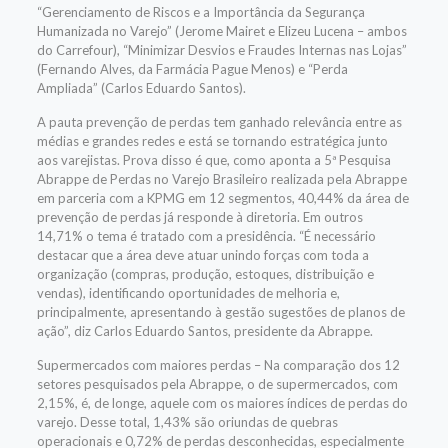
“Gerenciamento de Riscos e a Importância da Segurança
Humanizada no Varejo” (Jerome Mairet e Elizeu Lucena – ambos
do Carrefour), “Minimizar Desvios e Fraudes Internas nas Lojas”
(Fernando Alves, da Farmácia Pague Menos) e “Perda
Ampliada” (Carlos Eduardo Santos).
A pauta prevenção de perdas tem ganhado relevância entre as
médias e grandes redes e está se tornando estratégica junto
aos varejistas. Prova disso é que, como aponta a 5ª Pesquisa
Abrappe de Perdas no Varejo Brasileiro realizada pela Abrappe
em parceria com a KPMG em 12 segmentos, 40,44% da área de
prevenção de perdas já responde à diretoria. Em outros
14,71% o tema é tratado com a presidência. “É necessário
destacar que a área deve atuar unindo forças com toda a
organização (compras, produção, estoques, distribuição e
vendas), identificando oportunidades de melhoria e,
principalmente, apresentando à gestão sugestões de planos de
ação”, diz Carlos Eduardo Santos, presidente da Abrappe.
Supermercados com maiores perdas – Na comparação dos 12
setores pesquisados pela Abrappe, o de supermercados, com
2,15%, é, de longe, aquele com os maiores índices de perdas do
varejo. Desse total, 1,43% são oriundas de quebras
operacionais e 0,72% de perdas desconhecidas, especialmente