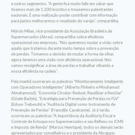
e outros segmentos. “A gente fica muito feliz em saber que
tivemos mais de 1.200 inscritos e trouxemos palestrantes
nacionais. É uma realização poder contribuir com informação
para juntos melhorarmos o resultado do varejo”, compartilha.
Márcio Milan, vice-presidente da Associação Brasileira de
Supermercados (Abras), compartilha sobre eficiência
operacional nas empresas. “Nós queremos mudar a visão sobre
aquilo que tratamos durante muito tempo sobre a prevenção
de perdas. Tomamos a decisão de mudar a forma de olhar,
agora teremos uma visão com eficiência operacional. Nós
vamos ressignificar a área de perdas e trabalhar olhando a
nossa eficiência na cadeia”.
Pela manhã ocorreram as palestras “Monitoramento Inteligente
com Operadores Inteligentes” (Alberto Pinheiro e Mouhamad
Almahamoud), “Economia Circular: Reduzir, Reutilizar e Reciclar”
(Gisele Barbin), “Estratégia para Prevenção de Perdas no FLV”
(Edson Trebeschi) e “Auditoria Digital como Instrumento de
Prevenção de Perdas” (Francélio Cavalcante). Já à tarde,
ocorreram as palestras “A Importância da Auditoria Fiscal e
Controle de Estoque nos Supermercados e seu Reflexo no ICMS
e Imposto de Renda” (Marcos Henrique), todos os demais serão
apresentados por conselheiros e o presidente da Abrappe: